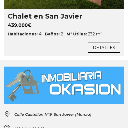
Chalet en San Javier
439.000€
Habitaciones:
4
Baños:
2
M² Útiles:
232 m²
DETALLES
Calle Castellón Nº9, San Javier (Murcia)
+34 646 203 307