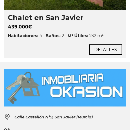
Chalet en San Javier
439.000€
Habitaciones:
4
Baños:
2
M² Útiles:
232 m²
DETALLES
Calle Castellón Nº9, San Javier (Murcia)